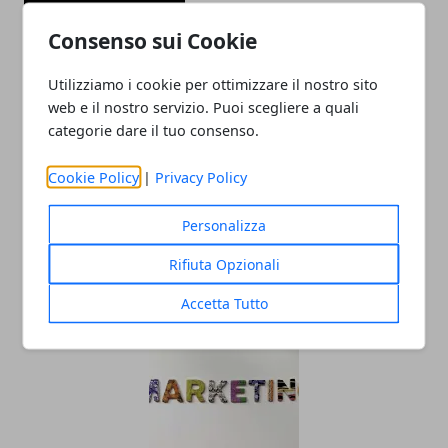
Consenso sui Cookie
Utilizziamo i cookie per ottimizzare il nostro sito
web e il nostro servizio. Puoi scegliere a quali
categorie dare il tuo consenso.
Cookie Policy
|
Privacy Policy
Capsule di caffè compatibili: il mondo
Personalizza
nascosto dietro una tazzina perfetta
Rifiuta Opzionali
05/11/2025
Accetta Tutto