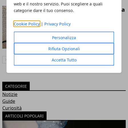
web e il nostro servizio. Puoi scegliere a quali
Impianti ad Aria Compressa
categorie dare il tuo consenso.
nei Cantieri Edili: scopri
Cookie Policy
|
Privacy Policy
perché sono dei validi
alleati
Personalizza
07 mar 2025
Rifiuta Opzionali
Accetta Tutto
Articolo Successivo
CATEGORIE
Notizie
Guide
Curiosità
ARTICOLI POPOLARI