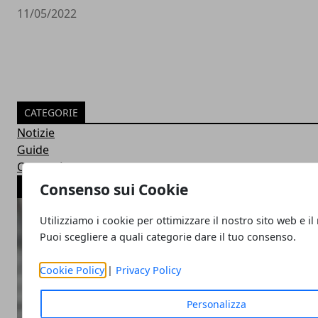
11/05/2022
CATEGORIE
Notizie
Guide
Curiosità
ARTICOLI POPOLARI
Consenso sui Cookie
Utilizziamo i cookie per ottimizzare il nostro sito web e il
Puoi scegliere a quali categorie dare il tuo consenso.
Cookie Policy
|
Privacy Policy
Personalizza