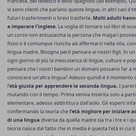
francese, del tedesco e dello spagnolo (ad esempio). Q
vi sono clienti che parlano queste lingue, in altri casi il 
futuri trasferimenti o brevi trasferte.
Molti adulti hann
a imparare l'inglese.
La voglia di tornare sui libri di sc
un corso non entusiasma la persona che magari possiede
fisso o è comunque riuscita ad affermarsi nella vita, co
lingua madre. Bisogna però pensare ai nostri figli. In 
ogni giorno di più la mescolanza di lingue, culture e pop
pensare che i nostri bambini un domani possano far a m
conoscere un'altra lingua?
Adesso quindi è il momento d
l
'età giusta per apprendere la seconda lingua.
I pareri
mutando con il tempo. Prima veniva inserita solo a parti
elementare, adesso addirittura dall'asilo. Gli esperti infa
confermando la teoria che
l'età migliore per iniziare 
di una lingua
diversa da quella madre sia tra i tre e i q
teoria nasce dal fatto che in media è questa l'età in cui 