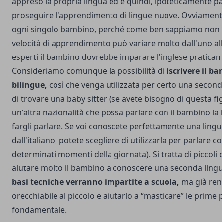
appreso la propria lingua ed è quindi, ipoteticamente p
proseguire l'apprendimento di lingue nuove. Ovviament
ogni singolo bambino, perché come ben sappiamo non tu
velocità di apprendimento può variare molto dall'uno all'
esperti il bambino dovrebbe imparare l'inglese praticam
Consideriamo comunque la possibilità di
iscrivere il b
bilingue,
così che venga utilizzata per certo una second
di trovare una baby sitter (se avete bisogno di questa fi
un'altra nazionalità che possa parlare con il bambino la
fargli parlare. Se voi conoscete perfettamente una lingu
dall'italiano, potete scegliere di utilizzarla per parlare c
determinati momenti della giornata). Si tratta di piccoli
aiutare molto il bambino a conoscere una seconda lin
basi tecniche verranno impartite a scuola,
ma già ren
orecchiabile al piccolo e aiutarlo a “masticare” le prime 
fondamentale.