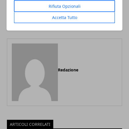
Articolo Precedente
Articolo Successivo
Rifiuta Opzionali
Cresce la domanda di
2035, gli Stati Uniti
Accetta Tutto
metalli non ferrosi per i
vogliono essere tutti green
pannelli solari
Redazione
ARTICOLI CORRELATI