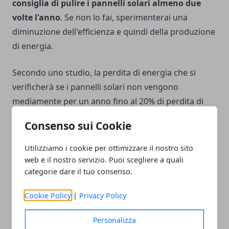
consiglia di pulire i pannelli solari almeno due
volte l'anno
. Se non lo fai, sperimenterai una
diminuzione dell'efficienza e quindi della produzione
di energia.
Secondo uno studio, la perdita di energia che si
verificherà se i pannelli solari non vengono
mediamente per un anno fino al 20% di perdita di
energia per arrivare a due anni con il 35%.
Consenso sui Cookie
Utilizziamo i cookie per ottimizzare il nostro sito
web e il nostro servizio. Puoi scegliere a quali
categorie dare il tuo consenso.
Facebook
Twitter
Whatsapp
Cookie Policy
|
Privacy Policy
Personalizza