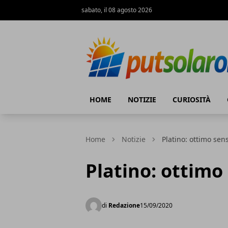
sabato, il 08 agosto 2026
PutSolarOn
HOME
NOTIZIE
CURIOSITÀ
Home
Notizie
Platino: ottimo sen
Platino: ottimo
di
Redazione
15/09/2020