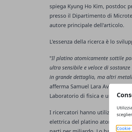
spiega Kyung Ho Kim, postdoc pr
presso il Dipartimento di Microt
autore principale dell'articolo.
L'essenza della ricerca è lo svilup
"
Il platino atomicamente sottile pot
ultra sensibile e veloce di sostanz
in grande dettaglio, ma altri metall
afferma Samuel Lara Avila, Prof
Cons
Laboratorio di fisica e uno degli a
Utilizzi
I ricercatori hanno utilizzato la 
sceglie
elettrica del platino atomicamente
Cookie 
parti per miliardo. Lo hanno dim