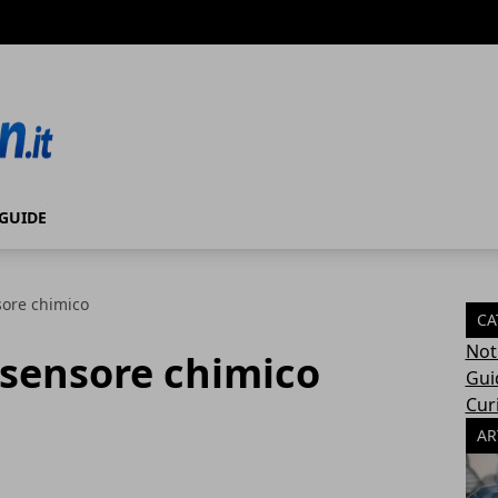
GUIDE
sore chimico
CA
Not
 sensore chimico
Gui
Cur
AR