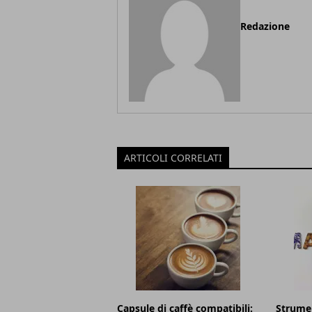
Redazione
ARTICOLI CORRELATI
Capsule di caffè compatibili:
Strumen