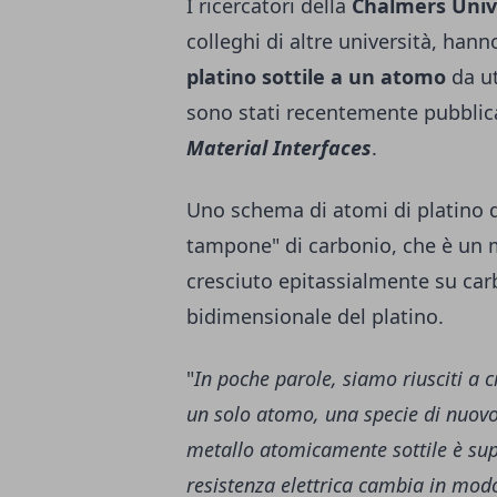
I ricercatori della
Chalmers Univ
colleghi di altre università, hann
platino sottile a un atomo
da ut
sono stati recentemente pubblicat
Material Interfaces
.
Uno schema di atomi di platino de
tampone" di carbonio, che è un m
cresciuto epitassialmente su carb
bidimensionale del platino.
"
In poche parole, siamo riusciti a c
un solo atomo, una specie di nuov
metallo atomicamente sottile è sup
resistenza elettrica cambia in modo