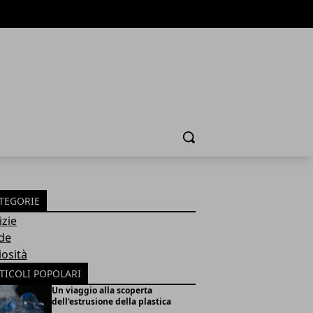
Cerca
TEGORIE
izie
de
iosità
TICOLI POPOLARI
Un viaggio alla scoperta
dell'estrusione della plastica