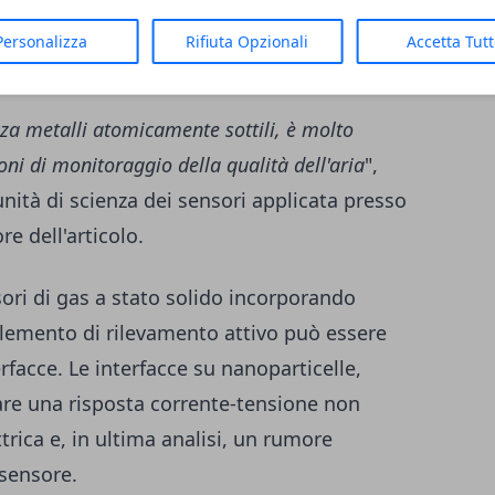
ncentrazioni molto piccole e per il quale
Personalizza
Rifiuta Opzionali
Accetta Tut
mento a basso costo.
za metalli atomicamente sottili, è molto
oni di monitoraggio della qualità dell'aria
",
unità di scienza dei sensori applicata presso
re dell'articolo.
ori di gas a stato solido incorporando
lemento di rilevamento attivo può essere
erfacce. Le interfacce su nanoparticelle,
are una risposta corrente-tensione non
ttrica e, in ultima analisi, un rumore
 sensore.