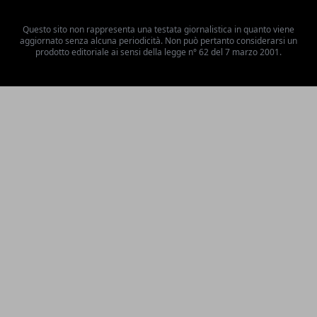
Questo sito non rappresenta una testata giornalistica in quanto viene
aggiornato senza alcuna periodicità. Non può pertanto considerarsi un
prodotto editoriale ai sensi della legge n° 62 del 7 marzo 2001.