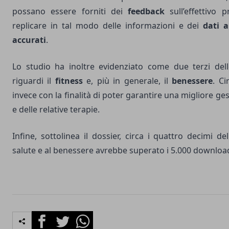
possano essere forniti dei
feedback
sull’effettivo 
replicare in tal modo delle informazioni e dei
dati a
accurati
.
Lo studio ha inoltre evidenziato come due terzi del
riguardi il
fitness
e, più in generale, il
benessere
. C
invece con la finalità di poter garantire una migliore ge
e delle relative terapie.
Infine, sottolinea il dossier, circa i quattro decimi de
salute e al benessere avrebbe superato i 5.000 downloa
Facebook
Twitter
Whatsapp