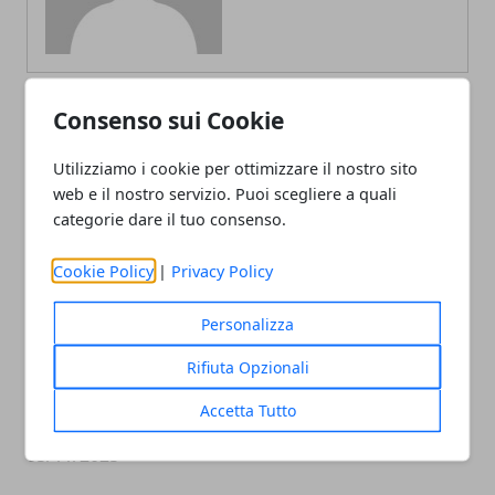
Consenso sui Cookie
ARTICOLI CORRELATI
Utilizziamo i cookie per ottimizzare il nostro sito
web e il nostro servizio. Puoi scegliere a quali
categorie dare il tuo consenso.
Cookie Policy
|
Privacy Policy
Personalizza
Rifiuta Opzionali
Capsule di caffè compatibili: il mondo
Accetta Tutto
nascosto dietro una tazzina perfetta
05/11/2025