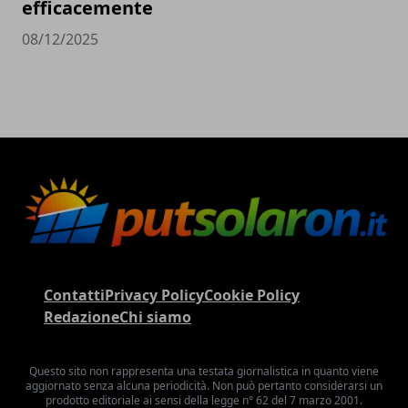
efficacemente
08/12/2025
Contatti
Privacy Policy
Cookie Policy
Redazione
Chi siamo
Questo sito non rappresenta una testata giornalistica in quanto viene
aggiornato senza alcuna periodicità. Non può pertanto considerarsi un
prodotto editoriale ai sensi della legge n° 62 del 7 marzo 2001.