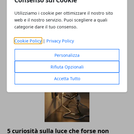
Utilizziamo i cookie per ottimizzare il nostro sito
web e il nostro servizio. Puoi scegliere a quali
categorie dare il tuo consenso.
Cookie Policy
|
Privacy Policy
E-mail, perché gli invii a pioggia
rappresentano il passato?
Personalizza
21/10/2022
Rifiuta Opzionali
Accetta Tutto
5 curiosità sulla luce che forse non