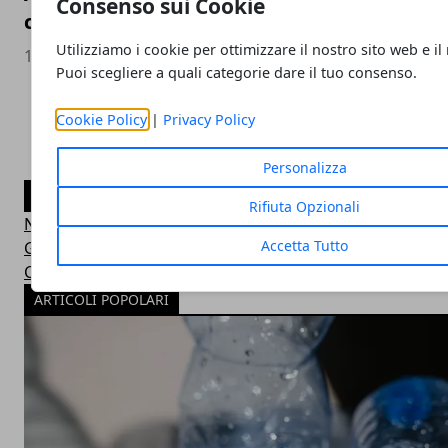
Consenso sui Cookie
cui servirsi
Utilizziamo i cookie per ottimizzare il nostro sito web e il
11/11/2024
Puoi scegliere a quali categorie dare il tuo consenso.
Cookie Policy
|
Privacy Policy
Personalizza
CATEGORIE
Rifiuta Opzionali
Notizie
Accetta Tutto
Guide
Curiosità
ARTICOLI POPOLARI