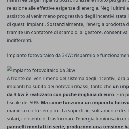
ma in realtà gli impianti possono essere molto più grand
relazione alle effettive esigenze di energia. Negli ultimi
assistito al venir meno progressivo degli incentivi statali
di questi impianti. Sostanzialmente, l'energia prodotta d
tramite un contatore di scambio, al gestore, consentiv
indifferenti.
Impianto fotovoltaico da 3KW: risparmio e funzioname
A fronte del venir meno del sistema degli incentivi, ora p
impianti ha subito dei notevoli ribassi, tanto che
un imp
da 3 kw è realizzato con poche migliaia di euro
. E in 
fiscale del 50%.
Ma come funziona un impianto fotovo
maniera molto semplice. La superficie, solitamente di sili
solari, consente di trasformare l'energia luminosa in ene
pannelli montati in serie, producono una tensione ba