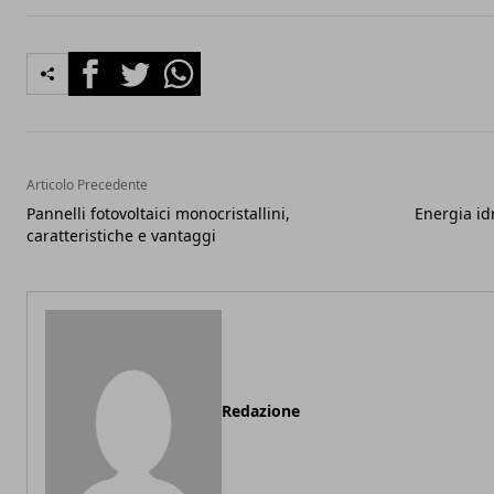
Facebook
Twitter
Whatsapp
Articolo Precedente
Pannelli fotovoltaici monocristallini,
Energia idr
caratteristiche e vantaggi
Redazione