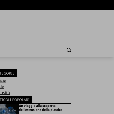
Cerca
TEGORIE
izie
de
iosità
TICOLI POPOLARI
Un viaggio alla scoperta
dell'estrusione della plastica