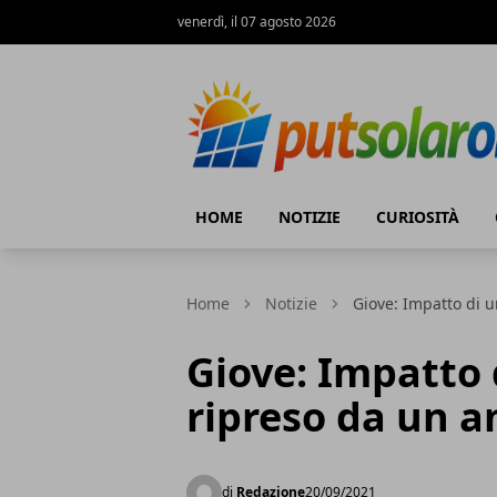
venerdì, il 07 agosto 2026
PutSolarOn
HOME
NOTIZIE
CURIOSITÀ
Home
Notizie
Giove: Impatto di 
Giove: Impatto 
ripreso da un 
di
Redazione
20/09/2021