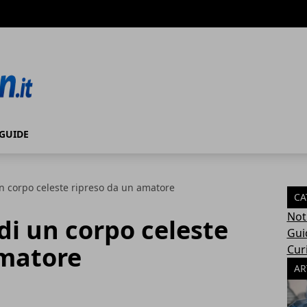
GUIDE
un corpo celeste ripreso da un amatore
CA
Not
di un corpo celeste
Gui
amatore
Cur
AR