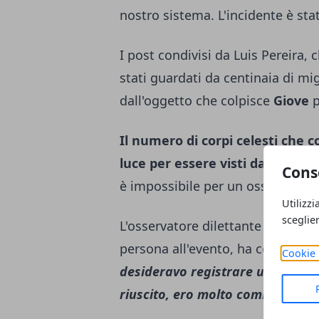
nostro sistema. L'incidente è sta
I post condivisi da Luis Pereira, 
stati guardati da centinaia di mi
dall'oggetto che colpisce
Giove
p
Il numero di corpi celesti che
luce per essere visti dalla Terra
Cons
è impossibile per un osservatore d
Utilizzi
sceglie
L'osservatore dilettante brasilian
persona all'evento, ha condiviso l
Cookie 
desideravo registrare un evento
riuscito, ero molto commosso
".