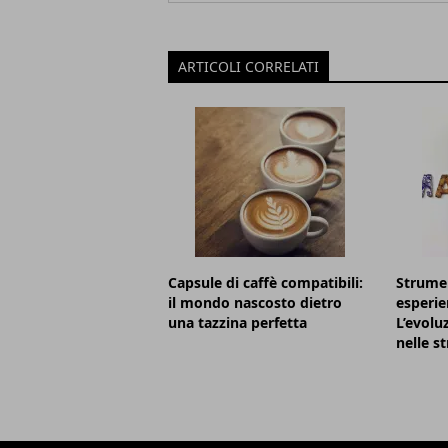
ARTICOLI CORRELATI
Capsule di caffè compatibili:
Strumen
il mondo nascosto dietro
esperie
una tazzina perfetta
L’evolu
nelle s