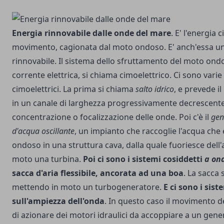
Energia rinnovabile dalle onde del mare
. E' l'
energia c
movimento, cagionata dal moto ondoso. E' anch'essa un'
rinnovabile. Il sistema dello sfruttamento del moto on
corrente elettrica, si chiama cimoelettrico. Ci sono varie
cimoelettrici. La prima si chiama
salto idrico
, e prevede i
in un canale di larghezza progressivamente decrescente
concentrazione o focalizzazione delle onde. Poi c'è il
gen
d'acqua oscillante
, un impianto che raccoglie l'acqua che
ondoso in una struttura cava, dalla quale fuoriesce dell'
moto una turbina.
Poi ci sono i sistemi cosiddetti
a on
sacca d'aria flessibile, ancorata ad una boa
. La sacca 
mettendo in moto un turbogeneratore.
E ci sono i sist
sull'ampiezza dell'onda
. In questo caso il movimento d
di azionare dei motori idraulici da accoppiare a un gener