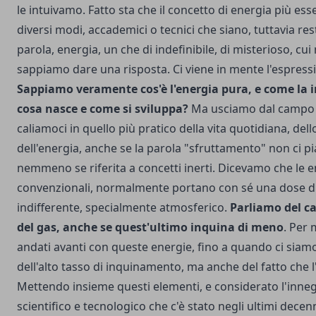
le intuivamo. Fatto sta che il concetto di energia più es
diversi modi, accademici o tecnici che siano, tuttavia r
parola, energia, un che di indefinibile, di misterioso, cu
sappiamo dare una risposta. Ci viene in mente l'espress
Sappiamo veramente cos'è l'energia pura, e come la 
cosa nasce e come si sviluppa?
Ma usciamo dal campo d
caliamoci in quello più pratico della vita quotidiana, de
dell'energia, anche se la parola "sfruttamento" non ci pi
nemmeno se riferita a concetti inerti. Dicevamo che le e
convenzionali, normalmente portano con sé una dose 
indifferente, specialmente atmosferico.
Parliamo del ca
del gas, anche se quest'ultimo inquina di meno
. Per
andati avanti con queste energie, fino a quando ci siam
dell'alto tasso di inquinamento, ma anche del fatto che l
Mettendo insieme questi elementi, e considerato l'inneg
scientifico e tecnologico che c'è stato negli ultimi dece