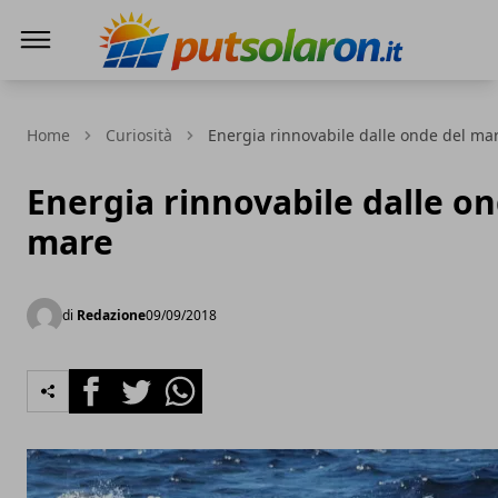
PutSolarOn
Home
Curiosità
Energia rinnovabile dalle onde del ma
Energia rinnovabile dalle on
mare
di
Redazione
09/09/2018
Facebook
Twitter
Whatsapp