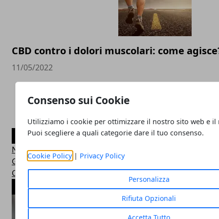
CBD contro i dolori muscolari: come agisce
11/05/2022
Consenso sui Cookie
Utilizziamo i cookie per ottimizzare il nostro sito web e il
Puoi scegliere a quali categorie dare il tuo consenso.
CATEGORIE
Notizie
Cookie Policy
|
Privacy Policy
Guide
Curiosità
Personalizza
ARTICOLI POPOLARI
Rifiuta Opzionali
Accetta Tutto