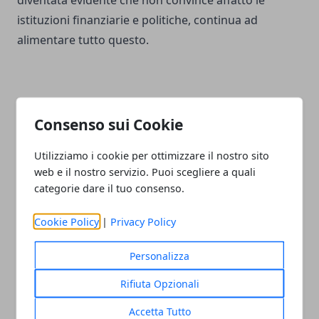
istituzioni finanziarie e politiche, continua ad
alimentare tutto questo.
Consenso sui Cookie
Facebook
Twitter
Whatsapp
Utilizziamo i cookie per ottimizzare il nostro sito
web e il nostro servizio. Puoi scegliere a quali
categorie dare il tuo consenso.
Articolo Precedente
Articolo Successivo
Cookie Policy
|
Privacy Policy
Come affrontare il dolore
Lo sai che con la glicerina
con il ThetaHealing
puoi trattare la pelle
Personalizza
secca?
Rifiuta Opzionali
Accetta Tutto