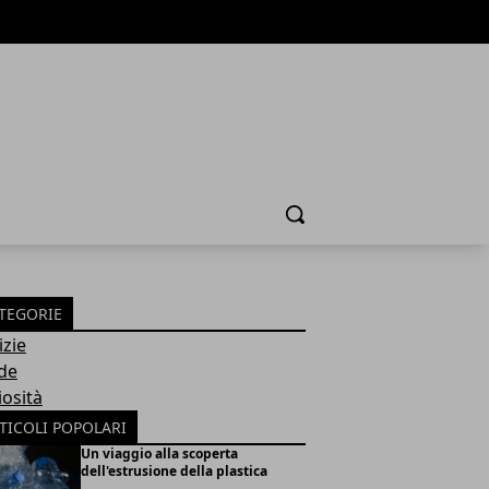
Cerca
TEGORIE
izie
de
iosità
TICOLI POPOLARI
Un viaggio alla scoperta
dell'estrusione della plastica