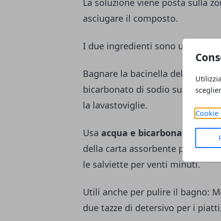
La soluzione viene posta sulla zo
asciugare il composto.
I due ingredienti sono utili per p
Cons
Bagnare la bacinella della lavast
Utilizzi
bicarbonato di sodio sulla superf
sceglie
la lavastoviglie.
Cookie 
Usa
acqua e bicarbonato e spazz
della carta assorbente preceden
le salviette per venti minuti.
Utili anche per pulire il bagno: 
due tazze di detersivo per i piatti