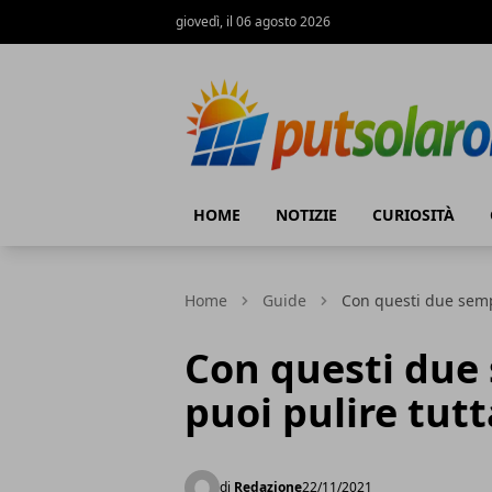
giovedì, il 06 agosto 2026
PutSolarOn
HOME
NOTIZIE
CURIOSITÀ
Home
Guide
Con questi due sempl
Con questi due 
puoi pulire tut
di
Redazione
22/11/2021