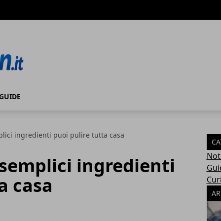
GUIDE
ici ingredienti puoi pulire tutta casa
CA
Not
semplici ingredienti
Gui
ta casa
Cur
AR