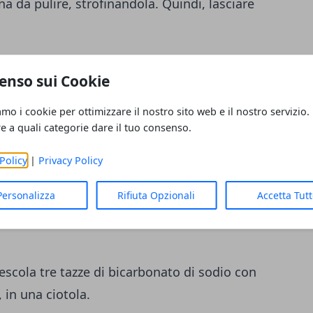
na da pulire, strofinandola. Quindi, lasciare
ulire lavastoviglie e lavabo.
enso sui Cookie
oviglie, con acqua, cospargere di
amo i cookie per ottimizzare il nostro sito web e il nostro servizio.
icie, mentre si strofina. Quindi, sciacquare
re a quali categorie dare il tuo consenso.
Policy
|
Privacy Policy
ola i bordi del lavello
, coprendolo con
Personalizza
Rifiuta Opzionali
Accetta Tut
temente imbevuta di aceto bianco. Lasciare
Mescola tre tazze di bicarbonato di sodio con
, in una ciotola.