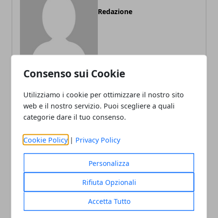
Redazione
Consenso sui Cookie
Utilizziamo i cookie per ottimizzare il nostro sito
ARTICOLI CORRELATI
web e il nostro servizio. Puoi scegliere a quali
categorie dare il tuo consenso.
Cookie Policy
|
Privacy Policy
Personalizza
Rifiuta Opzionali
Accetta Tutto
Capsule di caffè compatibili: il mondo